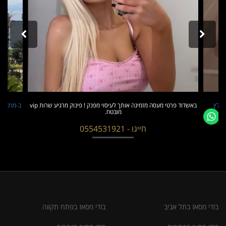
ומלץ
באשדוד פרטי מעסה מזמינה אותך לעיסוי מפנק ! פינוק מרגיע שרות vip
ב-מרכז חו
מובטח.
חייגו - 0554531921
בודי מסאז בתל אביב
בודי מסאז בפתח תקווה