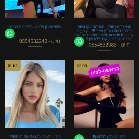
ספא חדש בחולון - מטפלות מקצועיות
עיסוי מפנק מקצועי בודי כפות רגליים
ברמה גבוהה מומלץ מאוד !!! . . highly
recommended..new in the city -אין
פרטים נוספים במקום -ללא מין !!
חייגו - 0554532240
חייגו - 0554532083
בת ים
בת ים
פרטי!!!מומלץ לחלוטין!!
חולון - לעיסוי מקצועי ואיכותי מומלץ