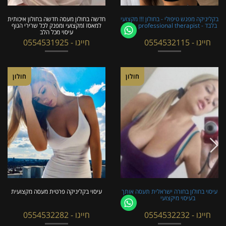
בקליניקה מפגש טיפולי - בחולון !!! מקצועי
חדשה בחולון מעסה חדשה בחולון איכותית
בלבד - professional therapist
למאסז Iמקצועי ומפנק לכל שרירי הגוף
עיסוי מכל הלב
חייגו - 0554532115
חייגו - 0554531925
חולון
חולון
עיסוי בחולון בחורה ישראלית תעסה אותך
עיסוי בקליניקה פרטית מעסה מקצועית
בעיסוי מיקצועי
חייגו - 0554532232
חייגו - 0554532282