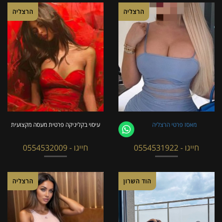
הרצליה
הרצליה
מאסז פרטי הרצליה
עיסוי בקליניקה פרטית מעסה מקצועית
חייגו - 0554531922
חייגו - 0554532009
הוד השרון
הרצליה