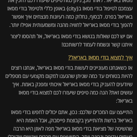
מסאז באריאל. לאחר מכן, ניתן כמה טיפים שיעזרו לכם להכין את
עצמכם לטיפול בודי מסאז ב{city} באופן כללי ולטיפול בודי מסאז
באריאל בפרט. לבסוף, נחלוק כמה רעיונות מנצחים איך אפשר
להפוך בודי מסאז באריאל לחוויה מהנה ומשמעותית אפילו יותר.
אם יש לכם שאלות בנושא בודי מסאז באריאל, אל תהססו ליצור
איתנו קשר ונשמח לעמוד לרשותכם!
איך למצוא בודי מסאז באריאל?
אז כשאנחנו מעוניינים לעשות בודי מסאז באריאל, אנחנו רוצים
להיות בטוחים עד כמה שניתן שהגענו למקום מקצועי עם מטפלים
שיודעים להעניק בודי מסאז באריאל איכותי ומפנק באמת. איך
עושים זאת? הנה כמה טיפים שיעזרו לכם למצוא בודי מסאז
באריאל:
התייעצו עם המכרים שלכם: נכון, אתם יכולים לחפש בודי מסאז
באריאל ברשת ולהתייעץ בקבוצות פייסבוק, אבל האמת היא
שהשיטה של מציאת בודי מסאז באריאל מפה לאוזן היא הרבה
פעמים עדיפה ונכונה יותר. התייעצות עם מכרים ואנשים שקיבלו