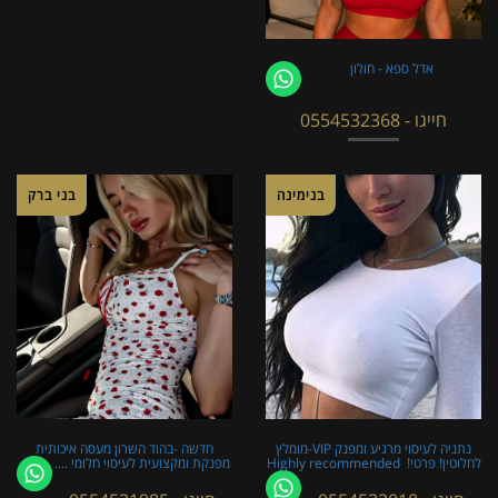
אדל ספא - חולון
חייגו - 0554532368
בנימינה
בני ברק
נתניה לעיסוי מרגיע ומפנק VIP-מומלץ
חדשה -בהוד השרון מעסה איכותית
לחלוטין! פרטי! ​​​​​​ Highly recommended
מפנקת ומקצועית לעיסוי חלומי ....