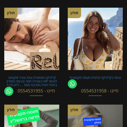
חולון
חולון
עיסוי בקליניקה פרטית מעסה מקצועית
קליניקה מפוארת צוות צעיר ומקצועי
לעיסוי VIP באווירה חמה ונעימה מומלץ
ביותר! חוויה מפנקת מאוד ... ללא מין !!
חייגו - 0554531958
חייגו - 0554531955
חולון
חולון