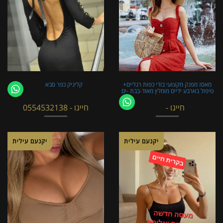
מאסז מפנק מקצועי בודי כפות רגליים+
קליניק כפר סבא
טיפול בארבע ידיים מומלץ מאוד-בבת -ים
חייגו -
חייגו - 0554532138
יקנעם עילית
יקנעם עילית