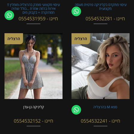
עיסוי מתקדם בקליניקה פרטית מעסה
עיסוי מקצועי מפנק בהרצליה-מומלץ !!
מקצועית
אירוח ברמה אחרת ...כולל שתיה
חמה/קרה + בקבוק מים
חייגו - 0554532281
חייגו - 0554531959
הרצליה
הרצליה
ספא M בהרצליה
קליניקה גן-עדן
חייגו - 0554532241
חייגו - 0554532152