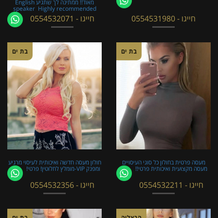
מאוד!! ממתינה לך שתגיע English
speaker ​​​​​​ Highly recommended
חייגו - 0554531980
חייגו - 0554532071
בת ים
בת ים
מעסה פרטית בחולון כל סוגי העיסויים
חולון מעסה חדשה ואיכותית לעיסוי מרגיע
מעסה מקצועית ואיכותית פרטי!!
ומפנק VIP-מומלץ לחלוטין! פרטי! ​​​​​​
חייגו - 0554532211
חייגו - 0554532356
הרצליה
בת ים