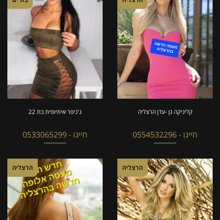
קליניקה גן -עדן הרצליה
ג'ניפר איתיופית בת 22
חייגו - 0554532296
חייגו - 0533065299
הרצליה
הרצליה