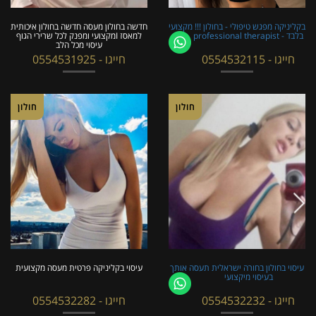
בקליניקה מפגש טיפולי - בחולון !!! מקצועי
חדשה בחולון מעסה חדשה בחולון איכותית
בלבד - professional therapist
למאסז Iמקצועי ומפנק לכל שרירי הגוף
עיסוי מכל הלב
חייגו - 0554532115
חייגו - 0554531925
חולון
חולון
עיסוי בחולון בחורה ישראלית תעסה אותך
עיסוי בקליניקה פרטית מעסה מקצועית
בעיסוי מיקצועי
חייגו - 0554532232
חייגו - 0554532282