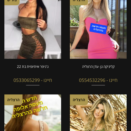
קליניקה גן -עדן הרצליה
ג'ניפר איתיופית בת 22
חייגו - 0554532296
חייגו - 0533065299
הרצליה
הרצליה