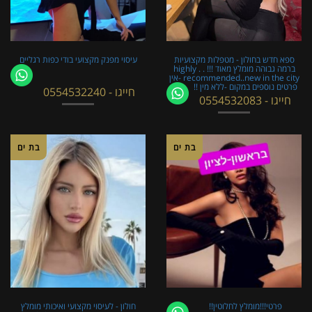
ספא חדש בחולון - מטפלות מקצועיות
עיסוי מפנק מקצועי בודי כפות רגליים
ברמה גבוהה מומלץ מאוד !!! . . highly
recommended..new in the city -אין
פרטים נוספים במקום -ללא מין !!
חייגו - 0554532240
חייגו - 0554532083
בת ים
בת ים
פרטי!!!מומלץ לחלוטין!!
חולון - לעיסוי מקצועי ואיכותי מומלץ