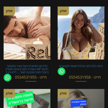
חולון
חולון
עיסוי בקליניקה פרטית מעסה מקצועית
קליניקה מפוארת צוות צעיר ומקצועי
לעיסוי VIP באווירה חמה ונעימה מומלץ
ביותר! חוויה מפנקת מאוד ... ללא מין !!
חייגו - 0554531958
חייגו - 0554531955
חולון
חולון