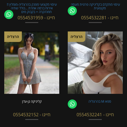
עיסוי מתקדם בקליניקה פרטית מעסה
עיסוי מקצועי מפנק בהרצליה-מומלץ !!
מקצועית
אירוח ברמה אחרת ...כולל שתיה
חמה/קרה + בקבוק מים
חייגו - 0554532281
חייגו - 0554531959
הרצליה
הרצליה
ספא M בהרצליה
קליניקה גן-עדן
חייגו - 0554532241
חייגו - 0554532152