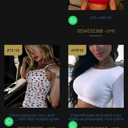
אדל ספא - חולון
חייגו - 0554532368
בנימינה
בני ברק
נתניה לעיסוי מרגיע ומפנק VIP-מומלץ
חדשה -בהוד השרון מעסה איכותית
לחלוטין! פרטי! ​​​​​​ Highly recommended
מפנקת ומקצועית לעיסוי חלומי ....