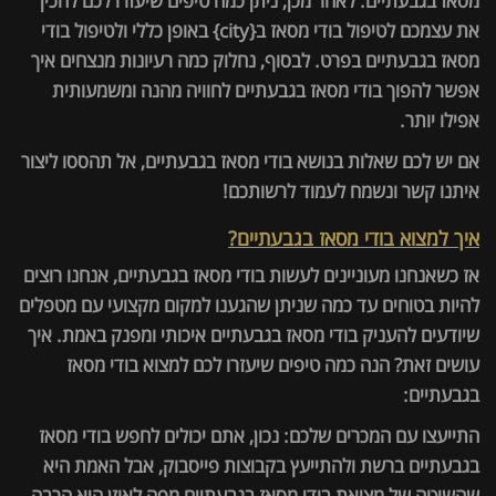
מסאז בגבעתיים. לאחר מכן, ניתן כמה טיפים שיעזרו לכם להכין
את עצמכם לטיפול בודי מסאז ב{city} באופן כללי ולטיפול בודי
מסאז בגבעתיים בפרט. לבסוף, נחלוק כמה רעיונות מנצחים איך
אפשר להפוך בודי מסאז בגבעתיים לחוויה מהנה ומשמעותית
אפילו יותר.
אם יש לכם שאלות בנושא בודי מסאז בגבעתיים, אל תהססו ליצור
איתנו קשר ונשמח לעמוד לרשותכם!
איך למצוא בודי מסאז בגבעתיים?
אז כשאנחנו מעוניינים לעשות בודי מסאז בגבעתיים, אנחנו רוצים
להיות בטוחים עד כמה שניתן שהגענו למקום מקצועי עם מטפלים
שיודעים להעניק בודי מסאז בגבעתיים איכותי ומפנק באמת. איך
עושים זאת? הנה כמה טיפים שיעזרו לכם למצוא בודי מסאז
בגבעתיים:
התייעצו עם המכרים שלכם: נכון, אתם יכולים לחפש בודי מסאז
בגבעתיים ברשת ולהתייעץ בקבוצות פייסבוק, אבל האמת היא
שהשיטה של מציאת בודי מסאז בגבעתיים מפה לאוזן היא הרבה