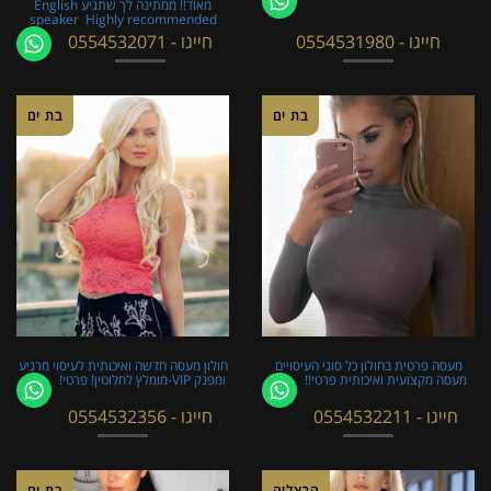
מאוד!! ממתינה לך שתגיע English
speaker ​​​​​​ Highly recommended
חייגו - 0554531980
חייגו - 0554532071
בת ים
בת ים
מעסה פרטית בחולון כל סוגי העיסויים
חולון מעסה חדשה ואיכותית לעיסוי מרגיע
מעסה מקצועית ואיכותית פרטי!!
ומפנק VIP-מומלץ לחלוטין! פרטי! ​​​​​​
חייגו - 0554532211
חייגו - 0554532356
הרצליה
בת ים