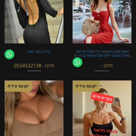
מאסז מפנק מקצועי בודי כפות רגליים+
קליניק כפר סבא
טיפול בארבע ידיים מומלץ מאוד-בבת -ים
חייגו -
חייגו - 0554532138
יקנעם עילית
יקנעם עילית