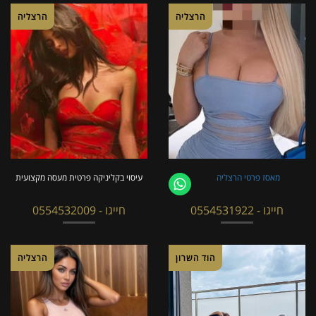
הרצליה
הרצליה
מאסז פרטי הרצליה
עיסוי בקליניקה פרטית מעסה מקצועית
חייגו - 0554531922
חייגו - 0554532009
הוד השרון
הרצליה