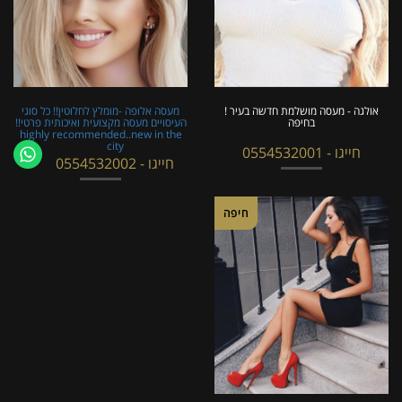
אולגה - מעסה מושלמת חדשה בעיר !
מעסה אלופה -מומלץ לחלוטין!! כל סוגי
בחיפה
העיסויים מעסה מקצועית ואיכותית פרטי!!
highly recommended..new in the
city
חייגו - 0554532001
חייגו - 0554532002
חיפה