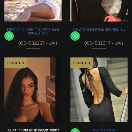
עיסוי בקליניקה פרטית מעסה מקצועית
מעסה חדשה בהוד השרון-מוזמן לחוויה
בלתי נשכחת!!
חייגו - 0554532317
חייגו - 0554532267
הוד השרון
הוד השרון
קליניק כפר סבא
למסאז' מקצועי מרגיע ומשחרר את כל