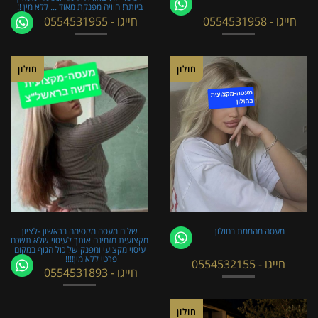
ביותר! חוויה מפנקת מאוד ... ללא מין !!
חייגו - 0554531958
חייגו - 0554531955
חולון
חולון
מעסה מהממת בחולון
שלום מעסה מקסימה בראשון -לציון
מקצועית מזמינה אותך לעיסוי שלא תשכח
עיסוי מקצועי ומפנק של כול הגוף במקום
פרטי ללא מין!!!!
חייגו - 0554532155
חייגו - 0554531893
חולון