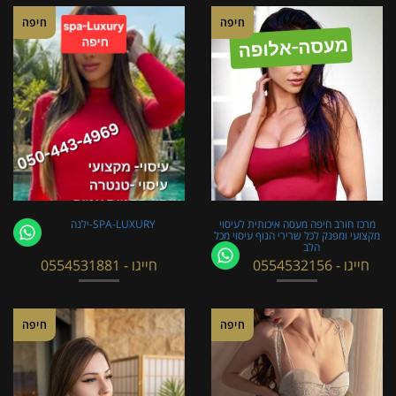
חיפה
חיפה
מרכז חורב חיפה מעסה איכותית לעיסוי
SPA-LUXURY-ילנה
מקצועי ומפנק לכל שרירי הגוף עיסוי מכל
הלב
חייגו - 0554532156
חייגו - 0554531881
חיפה
חיפה