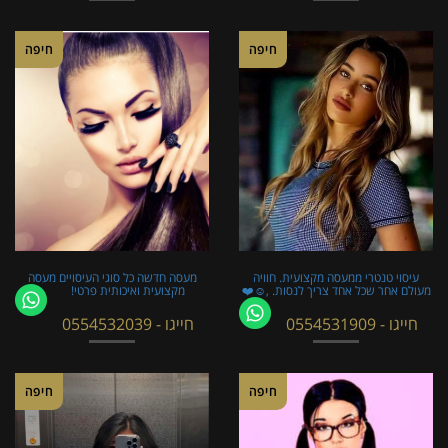
חיפה
חיפה
עיסוי טנטרי ממעסה מקצועית. חוויה
מעסה חדשה כל סוגי העיסויים מעסה
מעולם אחר שכל אחד צריך לנסות. ,☺️❤️
מקצועית ואיכותית פרטי!
חייגו - 0554531909
חייגו - 0554532039
חיפה
חיפה