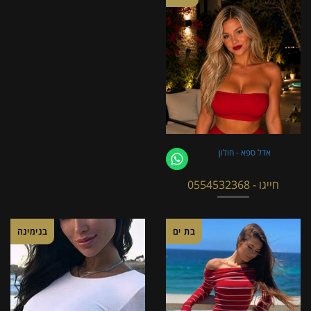
אדל ספא - חולון
חייגו - 0554532368
בת ים
בנימינה