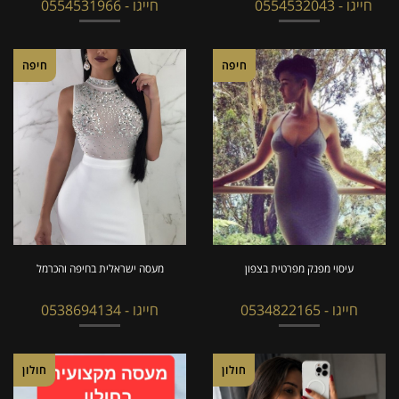
חייגו - 0554532043
חייגו - 0554531966
חיפה
חיפה
עיסוי מפנק מפרטית בצפון
מעסה ישראלית בחיפה והכרמל
חייגו - 0534822165
חייגו - 0538694134
חולון
חולון