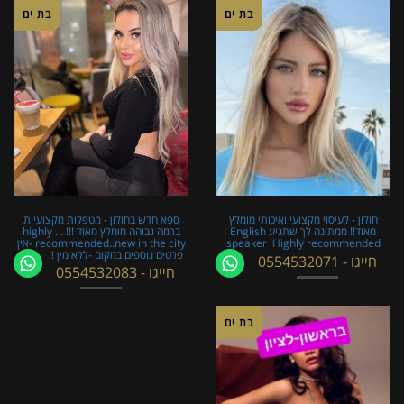
בת ים
בת ים
חולון - לעיסוי מקצועי ואיכותי מומלץ
ספא חדש בחולון - מטפלות מקצועיות
מאוד!! ממתינה לך שתגיע English
ברמה גבוהה מומלץ מאוד !!! . . highly
speaker ​​​​​​ Highly recommended
recommended..new in the city -אין
פרטים נוספים במקום -ללא מין !!
חייגו - 0554532071
חייגו - 0554532083
בת ים