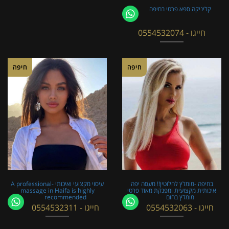
קליניקה ספא פרטי בחיפה
חייגו - 0554532074
חיפה
חיפה
בחיפה -מומלץ לחלוטין!! מעסה יפה
עיסוי מקצועי ואיכותי -A professional
איכותית מקצועית ומפנקת מאוד פרטי
massage in Haifa is highly
מומלץ בחום
recommended
חייגו - 0554532063
חייגו - 0554532311