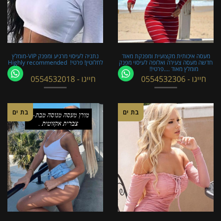
מעסה איכותית מקצועית ומפנקת מאוד
נתניה לעיסוי מרגיע ומפנק VIP-מומלץ
חדשה מעסה צעירה ואלופה לעיסוי מפנק
לחלוטין! פרטי! ​​​​​​ Highly recommended
מומלץ מאוד ....פרטי!!
חייגו - 0554532306
חייגו - 0554532018
בת ים
בת ים