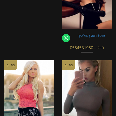
פרטי!!!מומלץ לחלוטין!!
חייגו - 0554531980
בת ים
בת ים