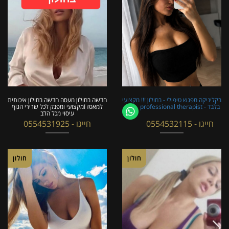
בקליניקה מפגש טיפולי - בחולון !!! מקצועי
חדשה בחולון מעסה חדשה בחולון איכותית
בלבד - professional therapist
למאסז Iמקצועי ומפנק לכל שרירי הגוף
עיסוי מכל הלב
חייגו - 0554532115
חייגו - 0554531925
חולון
חולון