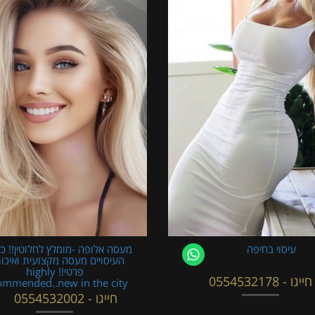
עיסוי בחיפה
מעסה אלופה -מומלץ לחלוטין!! כל
העיסויים מעסה מקצועית ואיכו
פרטי!! highly
חייגו - 0554532178
ommended..new in the city
חייגו - 0554532002