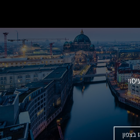
סוי
 בצפון