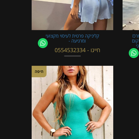
רכז
קליניקה פרטית לעיסוי מקצועי
קום
ומרגיעה -
י
חייגו - 0554532334
חיפה