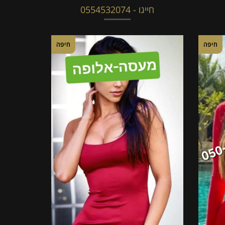
חייגו - 0554532074
חיפה
חיפה