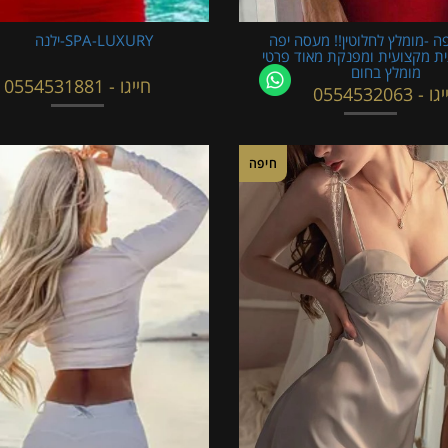
ה -מומלץ לחלוטין!! מעסה יפה
SPA-LUXURY-ילנה
ית מקצועית ומפנקת מאוד פרטי
מומלץ בחום
חייגו - 0554531881
 - 0554532063
חיפה