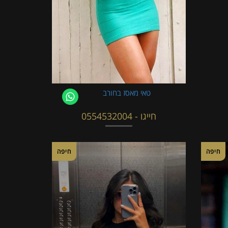
טאי מאסז בחורב
חייגו - 0554532004
חיפה
חיפה