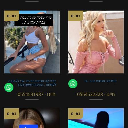
בת ים
בת ים
קליניקה פרטית בבת -ים
קליניקה פרטית בת-ים -אני לא עונה
לשיחות , הודעות ווצאפ בלבד
חייגו - 0554532323
חייגו - 0554531937
בת ים
בת ים