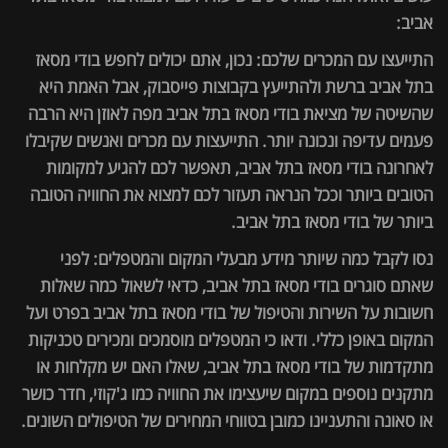
אביב:
התייעצו עם המכרים שלכם: נכון, אתם יכולים לחפש בודי מסאז
בתל אביב ברשת ולהתייעץ בקבוצות פייסבוק, אבל האמת היא
שהשיטה של מציאת בודי מסאז בתל אביב מפה לאוזן היא הרבה
פעמים עדיפה ונכונה יותר. התייעצות עם מכרים ואנשים שקיבלו
לאחרונה בודי מסאז בתל אביב, תאפשר לכם להגיע למקומות
הטובים ביותר וככל הנראה תעזור לכם למצוא את החוויה הטובה
ביותר של בודי מסאז בתל אביב.
נסו לקבל כמה שיותר מידע מבעלי המקום והמטפלים: לפני
שאתם סוגרים בודי מסאז בתל אביב, כדאי לשאול כמה שאלות
חשובות על השירות והטיפול של בודי מסאז בתל אביב בפרט ועל
המקום באופן כללי. ודאו כי המטפלים מוסמכים ומכירים טכניקות
מתקדמות של בודי מסאז בתל אביב, שאלו האם יש מקלחות או
מתקנים נוספים במקום שיעצימו את החוויה כמו ג'קוזי, חדר כושר
או סאונה והתעניינו כמובן בטווחי המחירים של הטיפולים השונים.