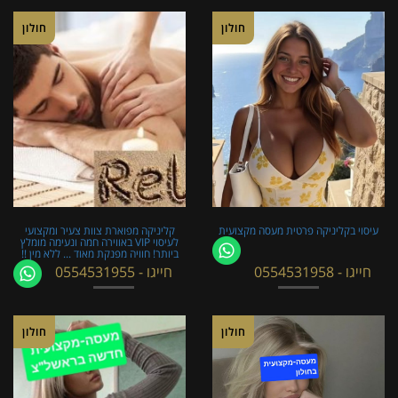
חולון
חולון
עיסוי בקליניקה פרטית מעסה מקצועית
קליניקה מפוארת צוות צעיר ומקצועי
לעיסוי VIP באווירה חמה ונעימה מומלץ
ביותר! חוויה מפנקת מאוד ... ללא מין !!
חייגו - 0554531958
חייגו - 0554531955
חולון
חולון