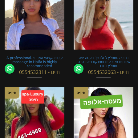
בחיפה -מומלץ לחלוטין!! מעסה יפה
עיסוי מקצועי ואיכותי -A professional
איכותית מקצועית ומפנקת מאוד פרטי
massage in Haifa is highly
מומלץ בחום
recommended
חייגו - 0554532063
חייגו - 0554532311
חיפה
חיפה