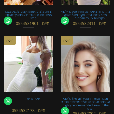
ב-מרכז חורב עיסוי מקצועי מפנק גוף לגוף
לנשים בלבד..מעסה מקצועי לנשים בלבד
עיסוי קלאסי ועוד...מקום פרטי מעסה
לעיסוי מרגיע ומפנק VIP-מומלץ לחלוטין!
מקצועית צעירה ואיכותית
פרטי! ​​​​​​
חייגו - 0554532311
חייגו - 0554531901
חיפה
חיפה
מעסה אלופה -מומלץ לחלוטין!! כל סוגי
עיסוי בחיפה
העיסויים מעסה מקצועית ואיכותית פרטי!!
highly recommended..new in the
city
חייגו - 0554532178
חייגו - 0554532002