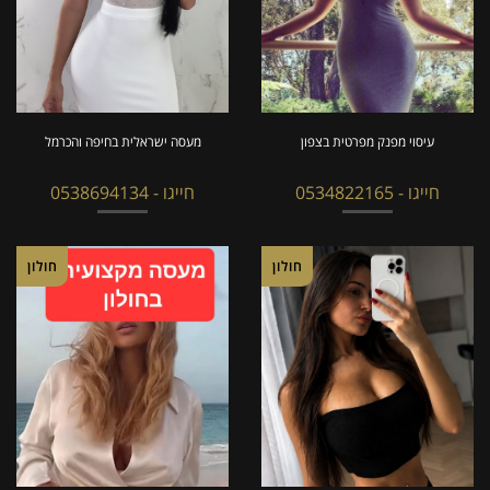
עיסוי מפנק מפרטית בצפון
מעסה ישראלית בחיפה והכרמל
חייגו - 0534822165
חייגו - 0538694134
חולון
חולון