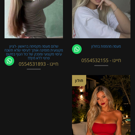
מעסה מהממת בחולון
שלום מעסה מקסימה בראשון -לציון
מקצועית מזמינה אותך לעיסוי שלא תשכח
עיסוי מקצועי ומפנק של כול הגוף במקום
פרטי ללא מין!!!!
חייגו - 0554532155
חייגו - 0554531893
חולון