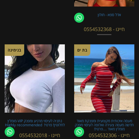
אדל ספא - חולון
חייגו - 0554532368
בת ים
בנימינה
מעסה איכותית מקצועית ומפנקת מאוד
נתניה לעיסוי מרגיע ומפנק VIP-מומלץ
חדשה מעסה צעירה ואלופה לעיסוי מפנק
לחלוטין! פרטי! ​​​​​​ Highly recommended
מומלץ מאוד ....פרטי!!
חייגו - 0554532306
חייגו - 0554532018