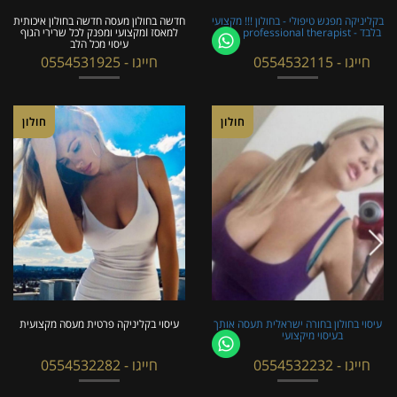
בקליניקה מפגש טיפולי - בחולון !!! מקצועי
חדשה בחולון מעסה חדשה בחולון איכותית
בלבד - professional therapist
למאסז Iמקצועי ומפנק לכל שרירי הגוף
עיסוי מכל הלב
חייגו - 0554532115
חייגו - 0554531925
חולון
חולון
עיסוי בחולון בחורה ישראלית תעסה אותך
עיסוי בקליניקה פרטית מעסה מקצועית
בעיסוי מיקצועי
חייגו - 0554532232
חייגו - 0554532282