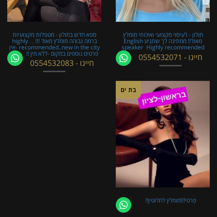
חולון - לעיסוי מקצועי ואיכותי מומלץ
ספא חדש בחולון - מטפלות מקצועיות
מאוד!! ממתינה לך שתגיע English
ברמה גבוהה מומלץ מאוד !!! . . highly
speaker ​​​​​​ Highly recommended
recommended..new in the city -אין
פרטים נוספים במקום -ללא מין !!
חייגו - 0554532071
חייגו - 0554532083
בת ים
פרטי!!!מומלץ לחלוטין!!