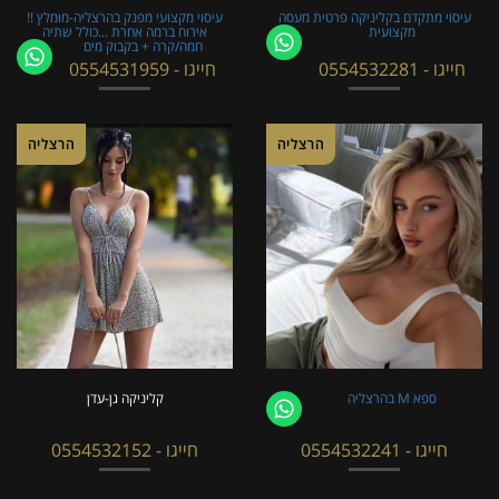
עיסוי מתקדם בקליניקה פרטית מעסה
עיסוי מקצועי מפנק בהרצליה-מומלץ !!
מקצועית
אירוח ברמה אחרת ...כולל שתיה
חמה/קרה + בקבוק מים
חייגו - 0554532281
חייגו - 0554531959
הרצליה
הרצליה
ספא M בהרצליה
קליניקה גן-עדן
חייגו - 0554532241
חייגו - 0554532152