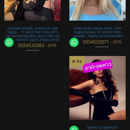
חולון - לעיסוי מקצועי ואיכותי מומלץ
ספא חדש בחולון - מטפלות מקצועיות
מאוד!! ממתינה לך שתגיע English
ברמה גבוהה מומלץ מאוד !!! . . highly
speaker ​​​​​​ Highly recommended
recommended..new in the city -אין
פרטים נוספים במקום -ללא מין !!
חייגו - 0554532071
חייגו - 0554532083
בת ים
פרטי!!!מומלץ לחלוטין!!