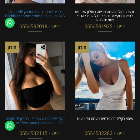
חדשה בחולון מעסה חדשה בחולון איכותית
נתניה לעיסוי מרגיע ומפנק VIP-מומלץ
למאסז Iמקצועי ומפנק לכל שרירי הגוף
לחלוטין! פרטי! ​​​​​​ Highly recommended
עיסוי מכל הלב
חייגו - 0554531925
חייגו - 0554532018
חולון
חולון
עיסוי בקליניקה פרטית מעסה מקצועית
בקליניקה מפגש טיפולי - בחולון !!! מקצועי
בלבד - professional therapist
חייגו - 0554532282
חייגו - 0554532115