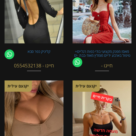
מאסז מפנק מקצועי בודי כפות רגליים+
קליניק כפר סבא
טיפול בארבע ידיים מומלץ מאוד-בבת -ים
חייגו -
חייגו - 0554532138
יקנעם עילית
יקנעם עילית