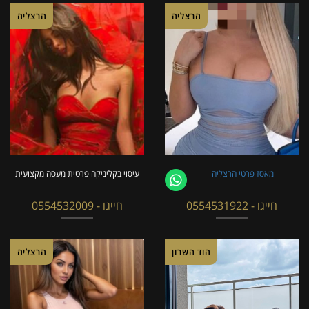
הרצליה
הרצליה
מאסז פרטי הרצליה
עיסוי בקליניקה פרטית מעסה מקצועית
חייגו - 0554531922
חייגו - 0554532009
הוד השרון
הרצליה