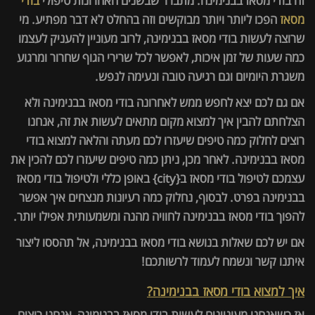
זה בודי מסאז בבנימינה. מתברר שבשנים האחרונות טיפולי
בודי
מסאז
הפכו ליותר ויותר מבוקשים וזה בהחלט לא דבר מפתיע. מי
שרוצה לעשות בודי מסאז בבנימינה, לרוב מעוניין להעניק לעצמו
כמה שעות של זמן איכות, לאפשר לכל שרירי הגוף שחרור ומרגוע
משגרת היומיום וגם רגיעה טובה ונעימה לנפש.
אם גם לכם יצא לחפש ממש לאחרונה בודי מסאז בבנימינה ולא
הצלחתם להבין איך למצוא מקום מתאים לעשות את זה, אנחנו
רוצים לחלוק כמה טיפים שיעזרו לכם מעתה והלאה למצוא בודי
מסאז בבנימינה. לאחר מכן, ניתן כמה טיפים שיעזרו לכם להכין את
עצמכם לטיפול בודי מסאז ב{city} באופן כללי ולטיפול בודי מסאז
בבנימינה בפרט. לבסוף, נחלוק כמה רעיונות מנצחים איך אפשר
להפוך בודי מסאז בבנימינה לחוויה מהנה ומשמעותית אפילו יותר.
אם יש לכם שאלות בנושא בודי מסאז בבנימינה, אל תהססו ליצור
איתנו קשר ונשמח לעמוד לרשותכם!
איך למצוא בודי מסאז בבנימינה?
אז כשאנחנו מעוניינים לעשות בודי מסאז בבנימינה, אנחנו רוצים