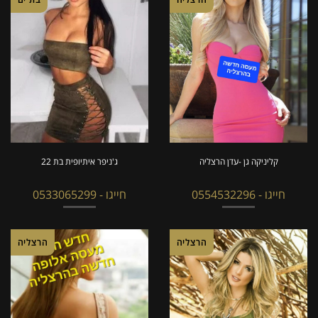
קליניקה גן -עדן הרצליה
ג'ניפר איתיופית בת 22
חייגו - 0554532296
חייגו - 0533065299
הרצליה
הרצליה