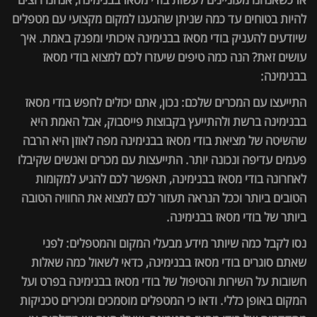
להיות בטוחים עד כמה שניתן שהגענו למקום מקצועי עם מטפלים
שיודעים להעניק בודי מסאז בבנימינה איכותי ומפנק באמת. איך
עושים זאת? הנה כמה טיפים שיעזרו לכם למצוא בודי מסאז
בבנימינה:
התייעצו עם המכרים שלכם: נכון, אתם יכולים לחפש בודי מסאז
בבנימינה ברשת ולהתייעץ בקבוצות פייסבוק, אבל האמת היא
שהשיטה של מציאת בודי מסאז בבנימינה מפה לאוזן היא הרבה
פעמים עדיפה ונכונה יותר. התייעצות עם מכרים ואנשים שקיבלו
לאחרונה בודי מסאז בבנימינה, תאפשר לכם להגיע למקומות
הטובים ביותר וככל הנראה תעזור לכם למצוא את החוויה הטובה
ביותר של בודי מסאז בבנימינה.
נסו לקבל כמה שיותר מידע מבעלי המקום והמטפלים: לפני
שאתם סוגרים בודי מסאז בבנימינה, כדאי לשאול כמה שאלות
חשובות על השירות והטיפול של בודי מסאז בבנימינה בפרט ועל
המקום באופן כללי. ודאו כי המטפלים מוסמכים ומכירים טכניקות