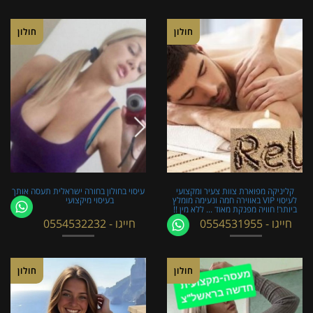
חולון
חולון
קליניקה מפוארת צוות צעיר ומקצועי
עיסוי בחולון בחורה ישראלית תעסה אותך
לעיסוי VIP באווירה חמה ונעימה מומלץ
בעיסוי מיקצועי
ביותר! חוויה מפנקת מאוד ... ללא מין !!
חייגו - 0554531955
חייגו - 0554532232
חולון
חולון