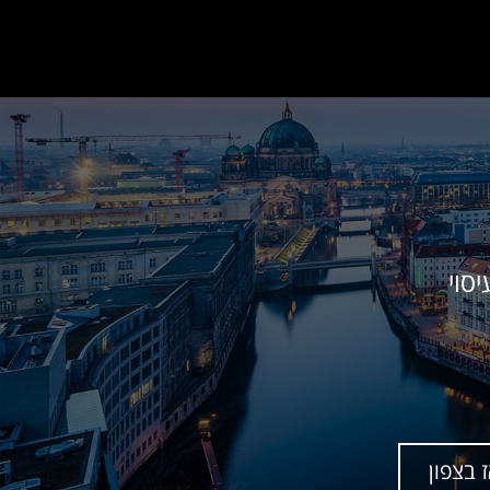
סוי
 בצפון