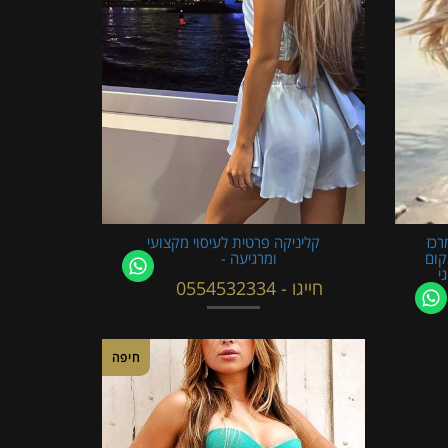
רכז
קליניקה פרטית לעיסוי מקצועי
קום
ומרגיעה -
י
חייגו - 0554532334
חיפה