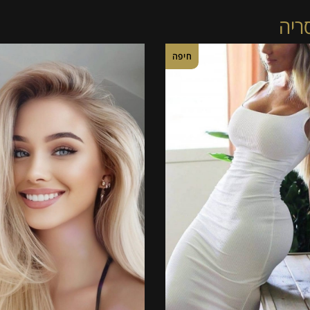
ריה
חיפה