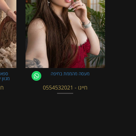
מעסה מהממת בחיפה
ספא 
מגוון 
חייגו - 0554532021
חייגו