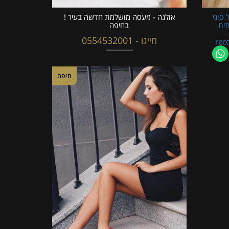
 סוגי
אולגה - מעסה מושלמת חדשה בעיר !
תית
בחיפה
חייגו - 0554532001
rec
חיפה