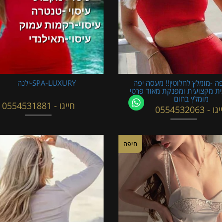
ה -מומלץ לחלוטין!! מעסה יפה
SPA-LUXURY-ילנה
ית מקצועית ומפנקת מאוד פרטי
מומלץ בחום
חייגו - 0554531881
 - 0554532063
חיפה