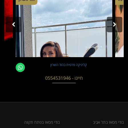
קליניקה פרטית בהוד השרון
חייגו - 0554531946
בודי מסאז בתל אביב
בודי מסאז בפתח תקווה