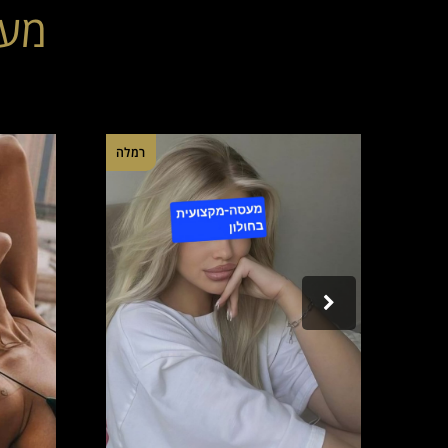
מעס
יפה
רמלה