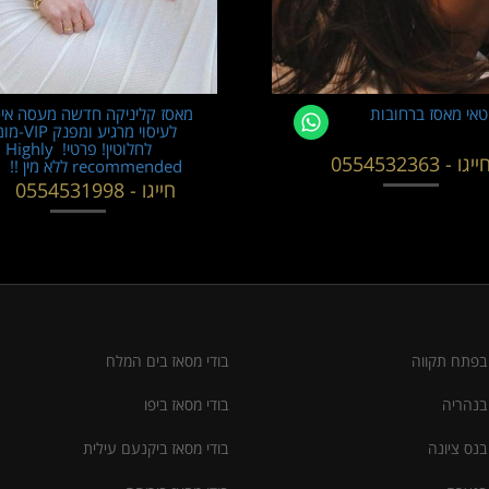
טאי מאסז ברחובות
מאסז קליניקה חדשה מעסה איכ
לעיסוי מרגיע ומפ
לחלוטין! פרטי! ​​​​​​ Highly
ייגו - 0554532363
recommended ללא מין !!
חייגו - 0554531998
 בפתח תקווה
בודי מסאז בים המלח
 בנהריה
בודי מסאז ביפו
בנס ציונה
בודי מסאז ביקנעם עילית