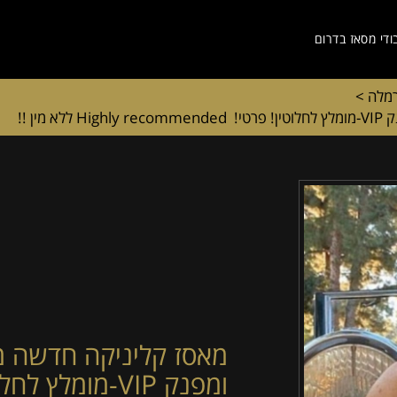
ודי מסאז בדרום
רמלה
>
ן !!
מאסז קליניקה חדשה מע