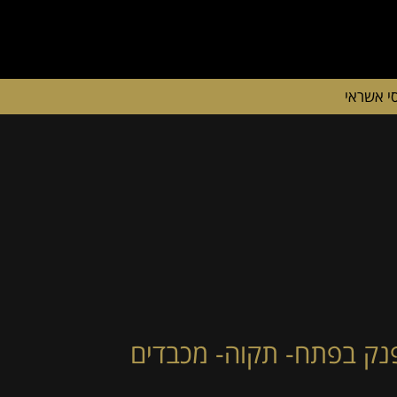
י אשראי
פנק בפתח- תקוה- מכבדים