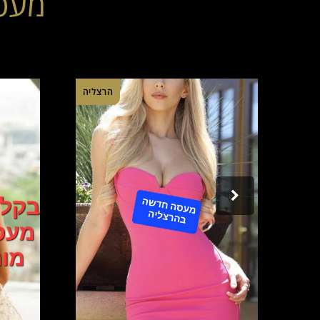
מעסו
יפה
הרצליה